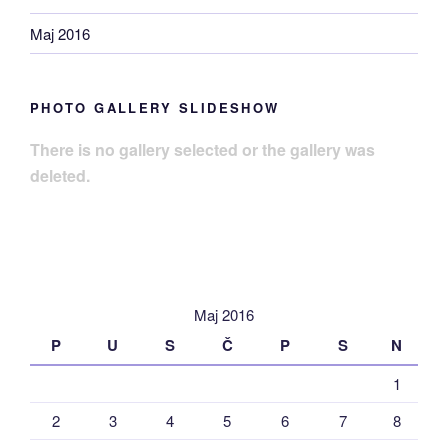
Maj 2016
PHOTO GALLERY SLIDESHOW
There is no gallery selected or the gallery was
deleted.
Maj 2016
P
U
S
Č
P
S
N
1
2
3
4
5
6
7
8