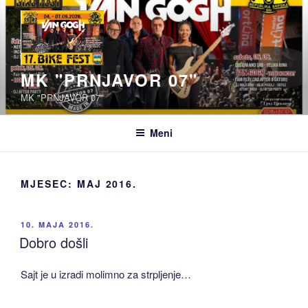
Idi
na
sadržaj
MK "PRNJAVOR 07"
MK "PRNJAVOR 07"
Meni
MJESEC:
MAJ 2016.
OBJAVLJENO
10. MAJA 2016.
Dobro došli
Sajt je u izradi molimno za strpljenje…