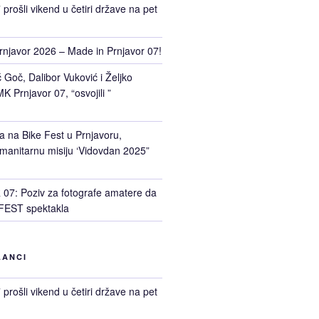
prošli vikend u četiri države na pet
rnjavor 2026 – Made in Prnjavor 07!
Goč, Dalibor Vuković i Željko
K Prnjavor 07, “osvojili ”
a na Bike Fest u Prnjavoru,
manitarnu misiju ‘Vidovdan 2025”
7: Poziv za fotografe amatere da
FEST spektakla
LANCI
prošli vikend u četiri države na pet