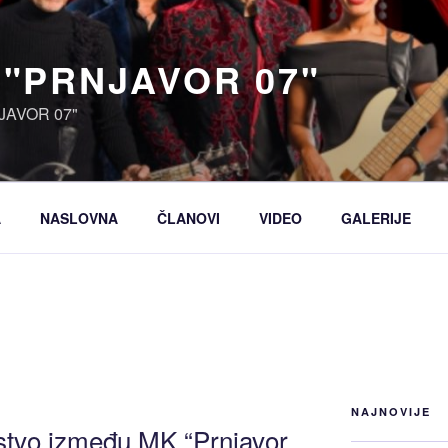
 "PRNJAVOR 07"
JAVOR 07"
A
NASLOVNA
ČLANOVI
VIDEO
GALERIJE
.
NAJNOVIJE
ljstvo između MK “Prnjavor