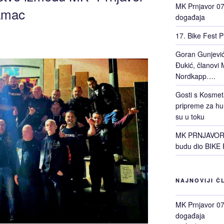
MK Prnjavor 07 
Šamac
događaja
17. Bike Fest P
Goran Gunjević 
Đukić, članovi M
Nordkapp….
Gosti s Kosmet
pripreme za hu
su u toku
MK PRNJAVOR 0
budu dio BIKE 
NAJNOVIJI Č
MK Prnjavor 07 
događaja