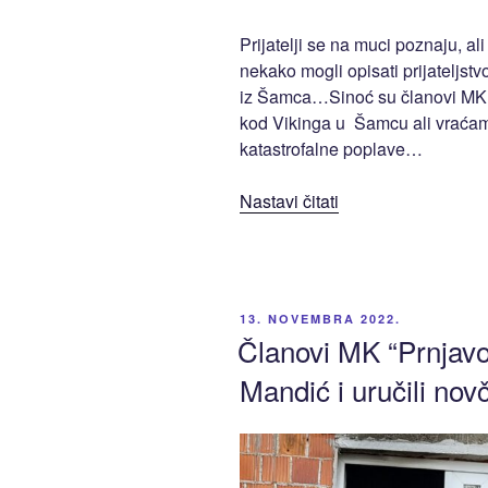
Prijatelji se na muci poznaju, al
nekako mogli opisati prijateljst
iz Šamca…Sinoć su članovi MK ” 
kod Vikinga u Šamcu ali vraćam
katastrofalne poplave…
“Neraskidivo
Nastavi čitati
prijateljstvo
između
MK
“Prnjavor
OBJAVLJENO
13. NOVEMBRA 2022.
07”
Članovi MK “Prnjavor
i
Mandić i uručili no
MK
“Viking”
Šamac”