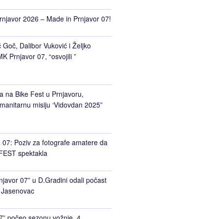
rnjavor 2026 – Made in Prnjavor 07!
Goč, Dalibor Vuković i Željko
K Prnjavor 07, “osvojili ”
a na Bike Fest u Prnjavoru,
manitarnu misiju ‘Vidovdan 2025”
7: Poziv za fotografe amatere da
FEST spektakla
javor 07” u D.Gradini odali počast
 Jasenovac
7” počeo sezonu vožnje, 4