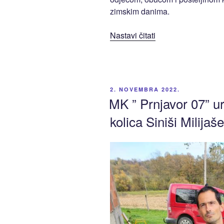
zimskim danima.
“Članovi
Nastavi čitati
MK
“Prnjavor
07”
posjetili
OBJAVLJENO
2. NOVEMBRA 2022.
porodicu
MK ” Prnjavor 07” ur
Mandić
kolica Siniši Milijaš
i
uručili
novčanu
i
robnu
pomoć”