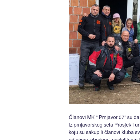
Članovi MK ” Prnjavor 07” su d
iz prnjavorskog sela Prosjek i 
koju su sakupili članovi kluba sv
odjećom, obućom i posteljinom 