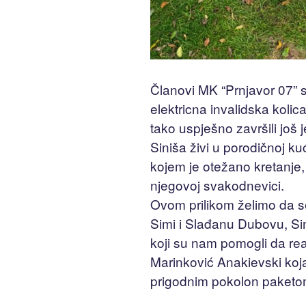
Članovi MK “Prnjavor 07” s
elektricna invalidska kolica
tako uspješno završili još
Siniša živi u porodičnoj kuć
kojem je otežano kretanje,
njegovoj svakodnevici.
Ovom prilikom želimo da s
Simi i Slađanu Dubovu, Si
koji su nam pomogli da real
Marinković Anakievski koja
prigodnim pokolon paketo