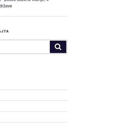
 države
AJTA
Pretraži