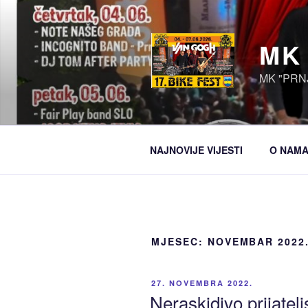
Idi
na
sadržaj
MK
MK "PRN
NAJNOVIJE VIJESTI
O NAM
MJESEC:
NOVEMBAR 2022
OBJAVLJENO
27. NOVEMBRA 2022.
Neraskidivo prijate