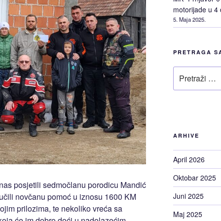
motorijade u 4
5. Maja 2025.
PRETRAGA S
Pretraži
ARHIVE
April 2026
Oktobar 2025
anas posjetili sedmočlanu porodicu Mandić
uručili novčanu pomoć u iznosu 1600 KM
Juni 2025
ojim prilozima, te nekoliko vreća sa
Maj 2025
koja će im dobro doći u nadolazećim