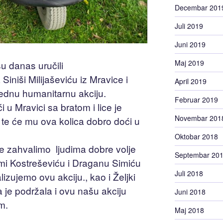
Decembar 201
Juli 2019
Juni 2019
Maj 2019
u danas uručili
 Siniši Milijaševiću iz Mravice i
April 2019
 jednu humanitarnu akciju.
Februar 2019
i u Mravici sa bratom i lice je
Novembar 201
 te će mu ova kolica dobro doći u
Oktobar 2018
e zahvalimo ljudima dobre volje
Septembar 20
mi Kostreševiću i Draganu Simiću
Juli 2018
izujemo ovu akciju., kao i Željki
 je podržala i ovu našu akciju
Juni 2018
m.
Maj 2018