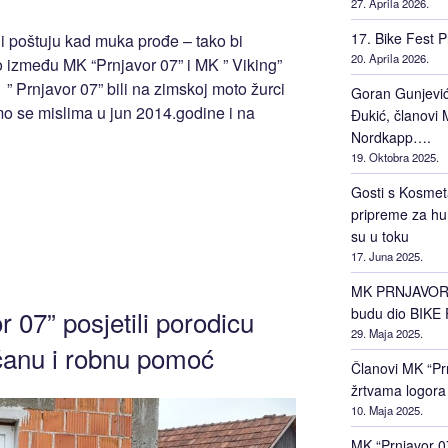
27. Aprila 2026.
17. Bike Fest P
i i poštuju kad muka prođe – tako bi
20. Aprila 2026.
vo između MK “Prnjavor 07” i MK ” Viking”
Prnjavor 07” bili na zimskoj moto žurci
Goran Gunjević 
o se mislima u jun 2014.godine i na
Đukić, članovi M
Nordkapp….
19. Oktobra 2025.
Gosti s Kosmet
pripreme za hu
su u toku
17. Juna 2025.
MK PRNJAVOR 0
budu dio BIKE 
 07” posjetili porodicu
29. Maja 2025.
včanu i robnu pomoć
Članovi MK “Prn
žrtvama logora
10. Maja 2025.
MK “Prnjavor 0