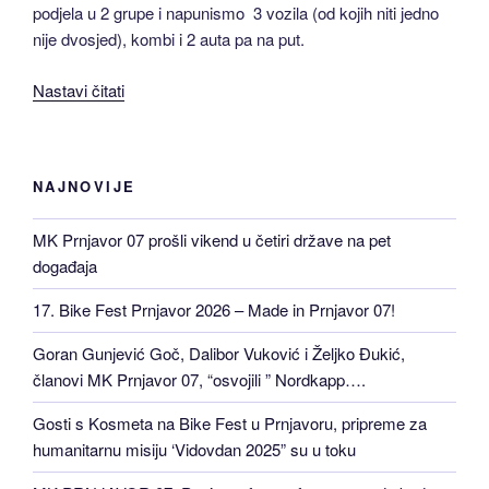
podjela u 2 grupe i napunismo 3 vozila (od kojih niti jedno
nije dvosjed), kombi i 2 auta pa na put.
“MK
Nastavi čitati
“Prnjavor
07”
ovaj
NAJNOVIJE
vikend
kod
MK Prnjavor 07 prošli vikend u četiri države na pet
MK”United”
događaja
Žepče
i
17. Bike Fest Prnjavor 2026 – Made in Prnjavor 07!
MK
“Čopor”
Goran Gunjević Goč, Dalibor Vuković i Željko Đukić,
Knežpolje”
članovi MK Prnjavor 07, “osvojili ” Nordkapp….
Gosti s Kosmeta na Bike Fest u Prnjavoru, pripreme za
humanitarnu misiju ‘Vidovdan 2025” su u toku