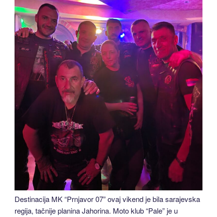
Destinacija MK “Prnjavor 07” ovaj vikend je bila sarajevska
regija, tačnije planina Jahorina. Moto klub “Pale” je u