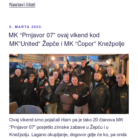
“MK
Nastavi čitati
”
Prnjavor
07”
OBJAVLJENO
5. MARTA 2023.
na
MK “Prnjavor 07” ovaj vikend kod
moto
MK”United” Žepče i MK “Čopor” Knežpolje
žurkama
kod
MC
“Bikers”
i
MK
“Joker””
Ovaj vikend smo pojačali ritam pa je tako 20 članova MK
“Prnjavor 07” posjetilo zimske zabave u Žepču i u
Knežpolju. Lagano okupljanje, dogovor gdje će ko, pa onda