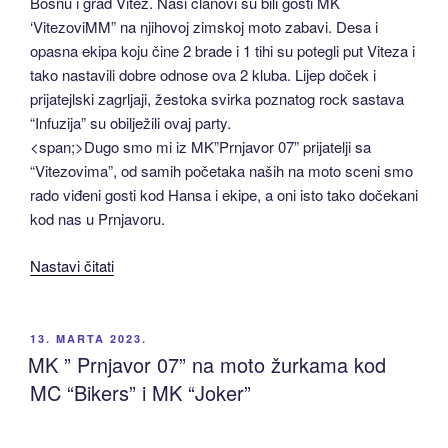
Bosnu i grad Vitez. Naši članovi su bili gosti MK
‘VitezoviMM” na njihovoj zimskoj moto zabavi. Desa i
opasna ekipa koju čine 2 brade i 1 tihi su potegli put Viteza i
tako nastavili dobre odnose ova 2 kluba. Lijep doček i
prijatejlski zagrljaji, žestoka svirka poznatog rock sastava
“Infuzija” su obilježili ovaj party.
<span;>Dugo smo mi iz MK”Prnjavor 07” prijatelji sa
“Vitezovima”, od samih početaka naših na moto sceni smo
rado viđeni gosti kod Hansa i ekipe, a oni isto tako dočekani
kod nas u Prnjavoru.
“MK
Nastavi čitati
“Prnjavor
07”
u
OBJAVLJENO
13. MARTA 2023.
Vitezu”
MK ” Prnjavor 07” na moto žurkama kod
MC “Bikers” i MK “Joker”