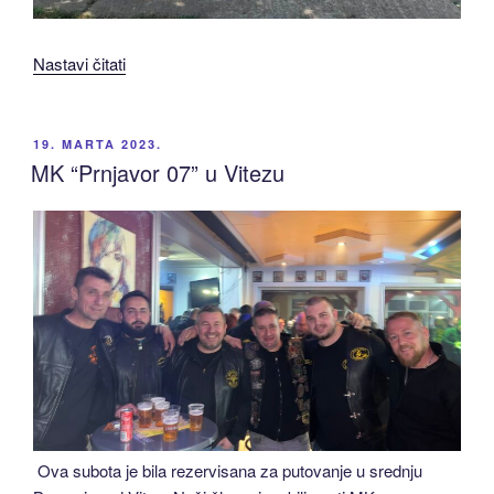
“Sa
Nastavi čitati
Kosmeta
zahvalnica
za
OBJAVLJENO
19. MARTA 2023.
MK
MK “Prnjavor 07” u Vitezu
“Prnjavor
07”,
a
prnjavorski
motoristi
se
zahvaljuju
sugrađanima”
Ova subota je bila rezervisana za putovanje u srednju