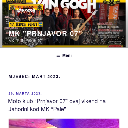
Idi
na
sadržaj
MK "PRNJAVOR 07"
MK "PRNJAVOR 07"
Meni
MJESEC:
MART 2023.
OBJAVLJENO
26. MARTA 2023.
Moto klub “Prnjavor 07” ovaj vikend na
Jahorini kod MK “Pale”