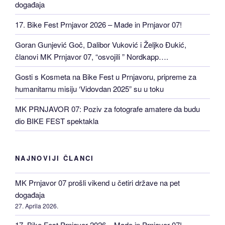
događaja
17. Bike Fest Prnjavor 2026 – Made in Prnjavor 07!
Goran Gunjević Goč, Dalibor Vuković i Željko Đukić,
članovi MK Prnjavor 07, “osvojili ” Nordkapp….
Gosti s Kosmeta na Bike Fest u Prnjavoru, pripreme za
humanitarnu misiju ‘Vidovdan 2025” su u toku
MK PRNJAVOR 07: Poziv za fotografe amatere da budu
dio BIKE FEST spektakla
NAJNOVIJI ČLANCI
MK Prnjavor 07 prošli vikend u četiri države na pet
događaja
27. Aprila 2026.
17. Bike Fest Prnjavor 2026 – Made in Prnjavor 07!