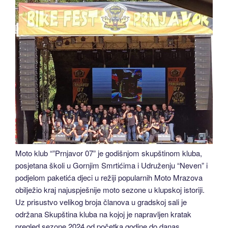
Moto klub “”Prnjavor 07” je godišnjom skupštinom kluba,
posjetana školi u Gornjim Smrtićima i Udruženju “Neven” i
podjelom paketića djeci u režiji popularnih Moto Mrazova
obilježio kraj najuspješnije moto sezone u klupskoj istoriji.
Uz prisustvo velikog broja članova u gradskoj sali je
održana Skupština kluba na kojoj je napravljen kratak
pregled sezone 2024 od početka godine do danas.