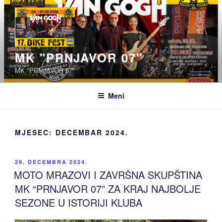
Idi
na
sadržaj
MK "PRNJAVOR 07"
MK "PRNJAVOR 07"
Meni
MJESEC:
DECEMBAR 2024.
OBJAVLJENO
29. DECEMBRA 2024.
MOTO MRAZOVI I ZAVRŠNA SKUPŠTINA
MK “PRNJAVOR 07” ZA KRAJ NAJBOLJE
SEZONE U ISTORIJI KLUBA