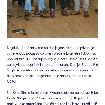
Najaktivnijim članovima su dodijeljena skromna priznanja,
čime je klub pokazao da cijeni pređete kilometre I doprinos
popularizaciju kluba diljem regije. Goran Desić Desa je član
sa najviše pređenih kilometara motorom, Danijel Samardžić
Štigla je posjetio najviše susreta, a posebno priznanje za
aktivnost u ostalim segmentima je dobio Predrag Ristić
Učitelj.
Na Skupštini je formiranjem Organizacionionog odbora Bike
Festa “Prnjavor 2025” već počela priprema 16.po redu
prnjavorske motorijade koja će se kao i svih ovih prošlih 15