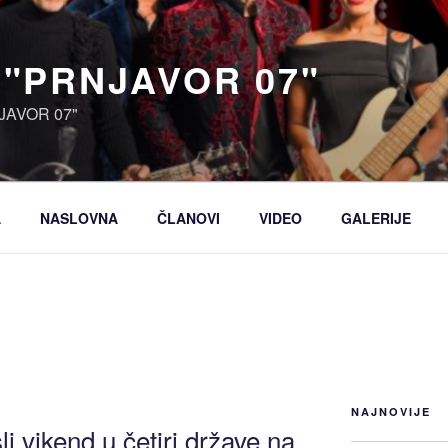
 "PRNJAVOR 07"
JAVOR 07"
A
NASLOVNA
ČLANOVI
VIDEO
GALERIJE
NAJNOVIJE
i vikend u četiri države na