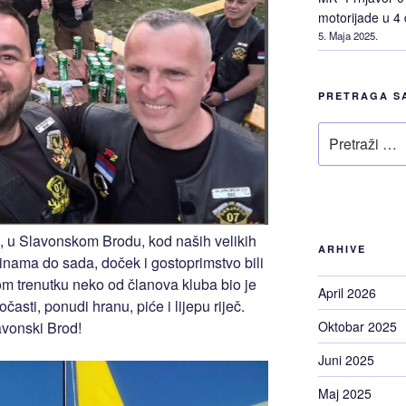
motorijade u 4
5. Maja 2025.
PRETRAGA S
Pretraži
j, u Slavonskom Brodu, kod naših velikih
ARHIVE
inama do sada, doček i gostoprimstvo bili
m trenutku neko od članova kluba bio je
April 2026
sti, ponudi hranu, piće i lijepu riječ.
Oktobar 2025
avonski Brod!
Juni 2025
Maj 2025