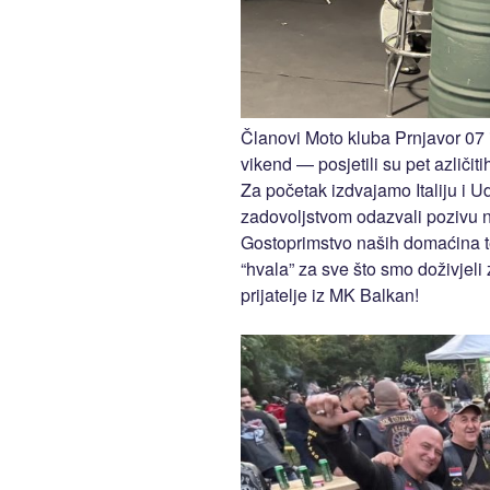
Članovi Moto kluba Prnjavor 07 
vikend — posjetili su pet azličiti
Za početak izdvajamo Italiju i U
zadovoljstvom odazvali pozivu 
Gostoprimstvo naših domaćina teš
“hvala” za sve što smo doživjeli 
prijatelje iz MK Balkan!