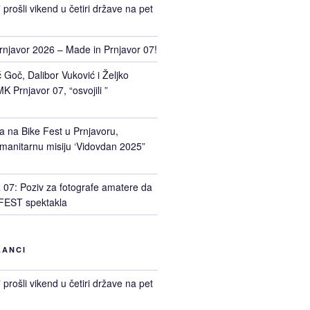
prošli vikend u četiri države na pet
rnjavor 2026 – Made in Prnjavor 07!
Goč, Dalibor Vuković i Željko
K Prnjavor 07, “osvojili ”
a na Bike Fest u Prnjavoru,
manitarnu misiju ‘Vidovdan 2025”
7: Poziv za fotografe amatere da
FEST spektakla
LANCI
prošli vikend u četiri države na pet