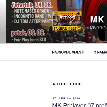
Idi
na
sadržaj
MK
MK "PRN
NAJNOVIJE VIJESTI
O NAM
AUTOR:
GOCH
OBJAVLJENO
27. APRILA 2026.
MK Prnjavor 07 prošl