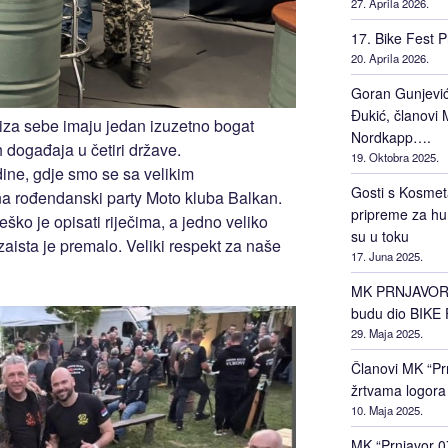
27. Aprila 2026.
17. Bike Fest P
20. Aprila 2026.
Goran Gunjević 
Đukić, članovi M
iza sebe imaju jedan izuzetno bogat
Nordkapp….
h događaja u četiri države.
19. Oktobra 2025.
dine, gdje smo se sa velikim
Gosti s Kosmet
na rođendanski party Moto kluba Balkan.
pripreme za hu
ko je opisati riječima, a jedno veliko
su u toku
zaista je premalo. Veliki respekt za naše
17. Juna 2025.
MK PRNJAVOR 0
budu dio BIKE 
29. Maja 2025.
Članovi MK “Prn
žrtvama logora
10. Maja 2025.
MK “Prnjavor 0