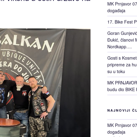
MK Prnjavor 07 
događaja
17. Bike Fest P
Goran Gunjević 
Đukić, članovi M
Nordkapp….
Gosti s Kosmet
pripreme za hu
su u toku
MK PRNJAVOR 0
budu dio BIKE 
NAJNOVIJI Č
MK Prnjavor 07 
događaja