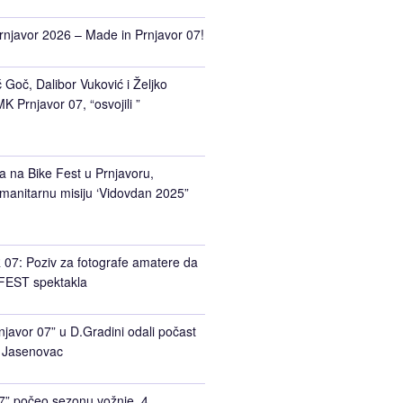
rnjavor 2026 – Made in Prnjavor 07!
Goč, Dalibor Vuković i Željko
K Prnjavor 07, “osvojili ”
a na Bike Fest u Prnjavoru,
manitarnu misiju ‘Vidovdan 2025”
7: Poziv za fotografe amatere da
FEST spektakla
javor 07” u D.Gradini odali počast
 Jasenovac
7” počeo sezonu vožnje, 4