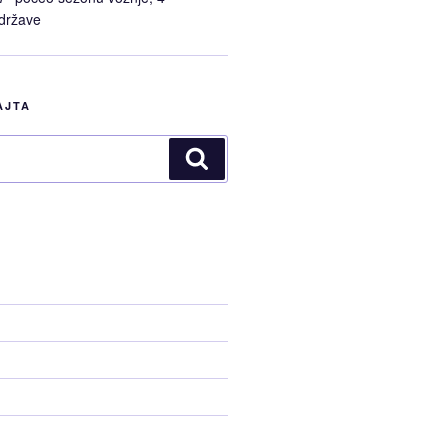
 države
AJTA
Pretraži