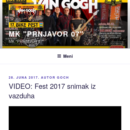
Idi
na
sadržaj
MK "PRNJAVOR 07"
MK "PRNJAVOR 07"
Meni
OBJAVLJENO
28. JUNA 2017.
AUTOR
GOCH
VIDEO: Fest 2017 snimak iz
vazduha