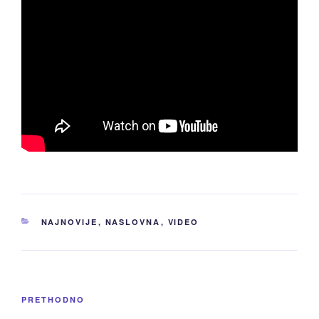
KATEGORIJE
NAJNOVIJE
,
NASLOVNA
,
VIDEO
Navigacija
Prethodni
PRETHODNO
članaka
članak: