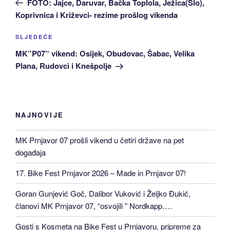
FOTO: Jajce, Daruvar, Bačka Toplola, Ježica(Slo),
Koprivnica i Križevci- rezime prošlog vikenda
Sljedeća
SLJEDEĆE
Objava
MK”P07” vikend: Osijek, Obudovac, Šabac, Velika
Plana, Rudovci i Knešpolje
NAJNOVIJE
MK Prnjavor 07 prošli vikend u četiri države na pet
događaja
17. Bike Fest Prnjavor 2026 – Made in Prnjavor 07!
Goran Gunjević Goč, Dalibor Vuković i Željko Đukić,
članovi MK Prnjavor 07, “osvojili ” Nordkapp….
Gosti s Kosmeta na Bike Fest u Prnjavoru, pripreme za