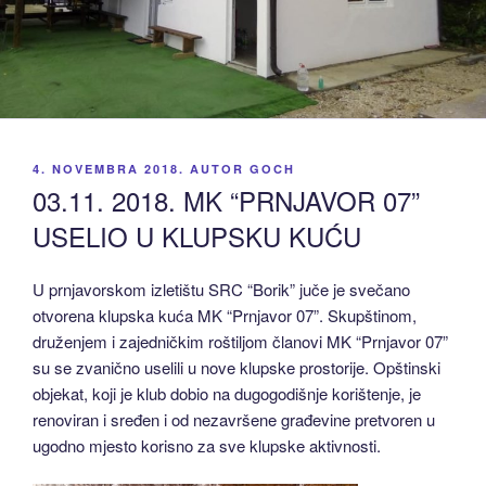
OBJAVLJENO
4. NOVEMBRA 2018.
AUTOR
GOCH
03.11. 2018. MK “PRNJAVOR 07”
USELIO U KLUPSKU KUĆU
U prnjavorskom izletištu SRC “Borik” juče je svečano
otvorena klupska kuća MK “Prnjavor 07”. Skupštinom,
druženjem i zajedničkim roštiljom članovi MK “Prnjavor 07”
su se zvanično uselili u nove klupske prostorije. Opštinski
objekat, koji je klub dobio na dugogodišnje korištenje, je
renoviran i sređen i od nezavršene građevine pretvoren u
ugodno mjesto korisno za sve klupske aktivnosti.