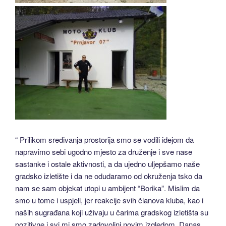
“ Prilikom sređivanja prostorija smo se vodili idejom da
napravimo sebi ugodno mjesto za druženje i sve nase
sastanke i ostale aktivnosti, a da ujedno uljepšamo naše
gradsko izletište i da ne odudaramo od okruženja tsko da
nam se sam objekat utopi u ambijent “Borika”. Mislim da
smo u tome i uspjeli, jer reakcije svih članova kluba, kao i
naših sugrađana koji uživaju u čarima gradskog izletišta su
pozitivne i svi mi smo zadovoljni novim izgledom. Danas