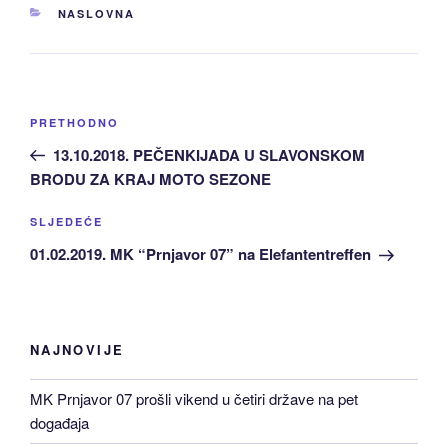
KATEGORIJE
NASLOVNA
Navigacija
Prethodni
PRETHODNO
članaka
članak:
13.10.2018. PEČENKIJADA U SLAVONSKOM
BRODU ZA KRAJ MOTO SEZONE
Sljedeća
SLJEDEĆE
Objava
01.02.2019. MK “Prnjavor 07” na Elefantentreffen
NAJNOVIJE
MK Prnjavor 07 prošli vikend u četiri države na pet
događaja