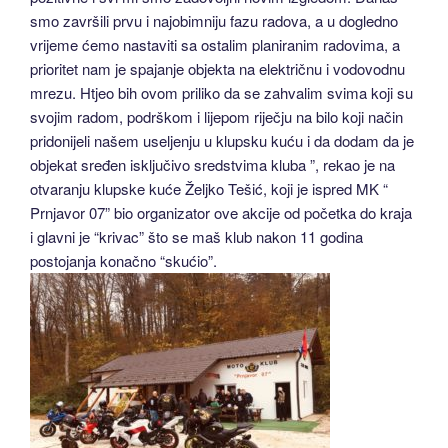
smo završili prvu i najobimniju fazu radova, a u dogledno
vrijeme ćemo nastaviti sa ostalim planiranim radovima, a
prioritet nam je spajanje objekta na električnu i vodovodnu
mrezu. Htjeo bih ovom priliko da se zahvalim svima koji su
svojim radom, podrškom i lijepom riječju na bilo koji način
pridonijeli našem useljenju u klupsku kuću i da dodam da je
objekat sređen isključivo sredstvima kluba ”, rekao je na
otvaranju klupske kuće Željko Tešić, koji je ispred MK “
Prnjavor 07” bio organizator ove akcije od početka do kraja
i glavni je “krivac” što se maš klub nakon 11 godina
postojanja konačno “skućio”.