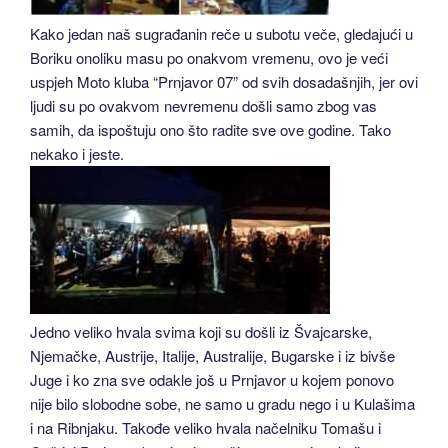
Kako jedan naš sugrađanin reče u subotu veče, gledajući u
Boriku onoliku masu po onakvom vremenu, ovo je veći
uspjeh Moto kluba “Prnjavor 07” od svih dosadašnjih, jer ovi
ljudi su po ovakvom nevremenu došli samo zbog vas
samih, da ispoštuju ono što radite sve ove godine. Tako
nekako i jeste.
Jedno veliko hvala svima koji su došli iz Švajcarske,
Njemačke, Austrije, Italije, Australije, Bugarske i iz bivše
Juge i ko zna sve odakle još u Prnjavor u kojem ponovo
nije bilo slobodne sobe, ne samo u gradu nego i u Kulašima
i na Ribnjaku. Takođe veliko hvala načelniku Tomašu i