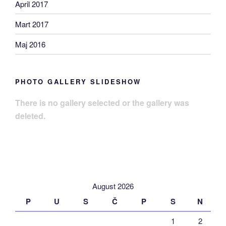
April 2017
Mart 2017
Maj 2016
PHOTO GALLERY SLIDESHOW
There is no gallery selected or the gallery was
deleted.
August 2026
P
U
S
Č
P
S
N
1
2