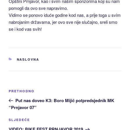
Opštini Prnjavor, kao i svim našim sponzorima koji su nam
pomogli da ovo sve napravimo.
Vidimo se ponovo iduće godine kod nas, a prije toga u svim
nabrojanim državama, jer ovo sve nije slučajno, sreli smo
se i kod vas svih!
KATEGORIJE
NASLOVNA
Navigacija
Prethodni
PRETHODNO
članaka
članak:
Put nas doveo K3: Boro Mijić potpredsjednik MK
“Prnjavor 07”
Sljedeća
SLJEDEĆE
Objava
VIDEO: BIKE FEST PRNJAVOR 2019