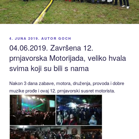
OBJAVLJENO
4. JUNA 2019.
AUTOR
GOCH
04.06.2019. Završena 12.
prnjavorska Motorijada, veliko hvala
svima koji su bili s nama
Nakon 3 dana zabave, motora, druženja, provoda i dobre
muzike prođe i ovaj 12. prnjavorski susret motorista.