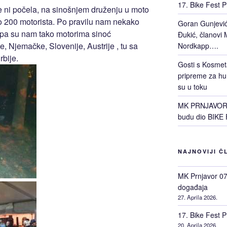
17. Bike Fest P
je ni počela, na sinošnjem druženju u moto
o 200 motorista. Po pravilu nam nekako
Goran Gunjević 
ji, pa su nam tako motorima sinoć
Đukić, članovi M
e, Njemačke, Slovenije, Austrije , tu sa
Nordkapp….
rbije.
Gosti s Kosmet
pripreme za hu
su u toku
MK PRNJAVOR 0
budu dio BIKE 
NAJNOVIJI Č
MK Prnjavor 07 
događaja
27. Aprila 2026.
17. Bike Fest P
20. Aprila 2026.