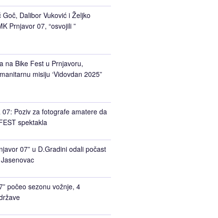
Goč, Dalibor Vuković i Željko
K Prnjavor 07, “osvojili ”
a na Bike Fest u Prnjavoru,
manitarnu misiju ‘Vidovdan 2025”
7: Poziv za fotografe amatere da
FEST spektakla
javor 07” u D.Gradini odali počast
 Jasenovac
7” počeo sezonu vožnje, 4
 države