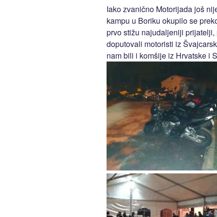
Iako zvanično Motorijada još ni
kampu u Boriku okupilo se prek
prvo stižu najudaljeniji prijatel
doputovali motoristi iz Švajcarsk
nam bili i komšije iz Hrvatske i S