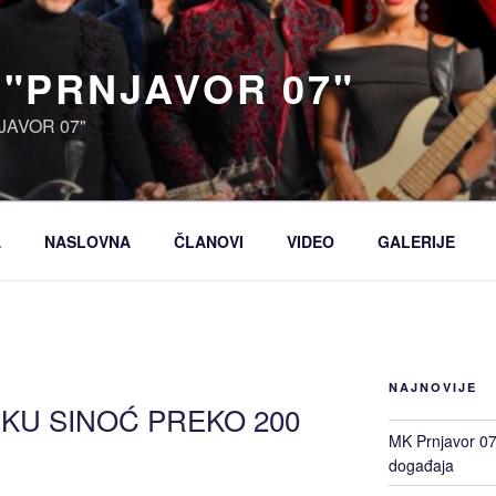
 "PRNJAVOR 07"
JAVOR 07"
A
NASLOVNA
ČLANOVI
VIDEO
GALERIJE
NAJNOVIJE
RIKU SINOĆ PREKO 200
MK Prnjavor 07 
događaja