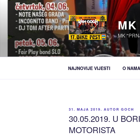
Idi
na
sadržaj
MK
MK "PRN
NAJNOVIJE VIJESTI
O NAM
OBJAVLJENO
31. MAJA 2019.
AUTOR
GOCH
30.05.2019. U BO
MOTORISTA