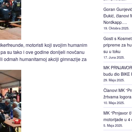
Goran Gunjević 
Đukić, članovi M
Nordkapp….
19. Oktobra 2025.
Gosti s Kosmet
ikerfreunde, motoristi koji svojim humanim
pripreme za hu
su u toku
pa su tako i ove godine donijeli novčanu
17. Juna 2025.
li odmah humanitarnoj akciji gimnazije za
MK PRNJAVOR 0
budu dio BIKE 
29. Maja 2025.
Članovi MK “Prn
žrtvama logora
10. Maja 2025.
MK “Prnjavor 0
motorijade u 4
5. Maja 2025.