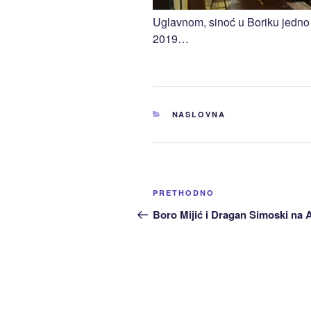
Uglavnom, sinoć u Boriku jedno 
2019…
KATEGORIJE
NASLOVNA
Navigacija
Prethodni
PRETHODNO
članaka
članak:
Boro Mijić i Dragan Simoski na 