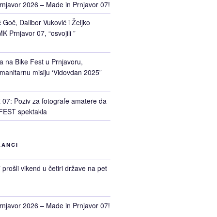
rnjavor 2026 – Made in Prnjavor 07!
Goč, Dalibor Vuković i Željko
K Prnjavor 07, “osvojili ”
a na Bike Fest u Prnjavoru,
manitarnu misiju ‘Vidovdan 2025”
7: Poziv za fotografe amatere da
FEST spektakla
LANCI
prošli vikend u četiri države na pet
rnjavor 2026 – Made in Prnjavor 07!