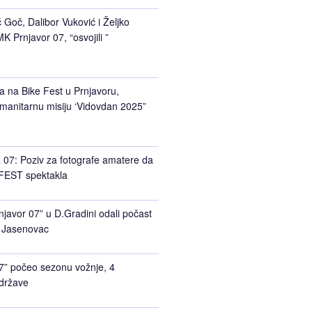
Goč, Dalibor Vuković i Željko
K Prnjavor 07, “osvojili ”
a na Bike Fest u Prnjavoru,
manitarnu misiju ‘Vidovdan 2025”
7: Poziv za fotografe amatere da
FEST spektakla
javor 07” u D.Gradini odali počast
 Jasenovac
7” počeo sezonu vožnje, 4
 države