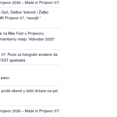
rnjavor 2026 – Made in Prnjavor 07!
Goč, Dalibor Vuković i Željko
K Prnjavor 07, “osvojili ”
a na Bike Fest u Prnjavoru,
manitarnu misiju ‘Vidovdan 2025”
7: Poziv za fotografe amatere da
FEST spektakla
LANCI
prošli vikend u četiri države na pet
rnjavor 2026 – Made in Prnjavor 07!