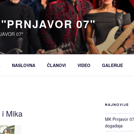
 "PRNJAVOR 07"
JAVOR 07"
A
NASLOVNA
ČLANOVI
VIDEO
GALERIJE
NAJNOVIJE
 i Mika
MK Prnjavor 07 
događaja