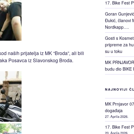
17. Bike Fest P
Goran Gunjević 
Đukić, članovi M
Nordkapp….
Gosti s Kosmet
pripreme za hu
su u toku
d naših prijatelja iz MK “Broda”, ali bili
đaka Posavca iz Slavonskog Broda.
MK PRNJAVOR 0
budu dio BIKE 
NAJNOVIJI Č
MK Prnjavor 07 
događaja
27. Aprila 2026.
17. Bike Fest P
20. Aprila 2026.