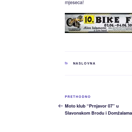
mjeseca!
KATEGORIJE
NASLOVNA
Navigacija
Prethodni
PRETHODNO
članaka
članak:
Moto klub “Prnjavor 07” u
Slavonskom Brodu i Domžalama