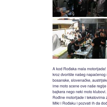
A kod Rođaka mala motorijada! P
kroz dvorište našeg napaćenog m
bosanske, slovenačke, austrijs
ime moto scene ove naše regije 
bajkera nego neki moto klubovi.
Rođine motorijade i tekstovima
Miki i Rođaku i pozvati ih da do