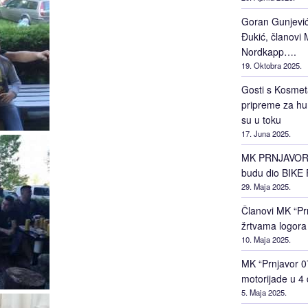
Goran Gunjević 
Đukić, članovi M
Nordkapp….
19. Oktobra 2025.
Gosti s Kosmet
pripreme za hu
su u toku
17. Juna 2025.
MK PRNJAVOR 0
budu dio BIKE 
29. Maja 2025.
Članovi MK “Prn
žrtvama logora
10. Maja 2025.
MK “Prnjavor 0
motorijade u 4
5. Maja 2025.