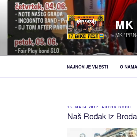
Idi
na
sadržaj
MK
MK "PRN
NAJNOVIJE VIJESTI
O NAM
OBJAVLJENO
16. MAJA 2017.
AUTOR
GOCH
Naš Rođak iz Broda