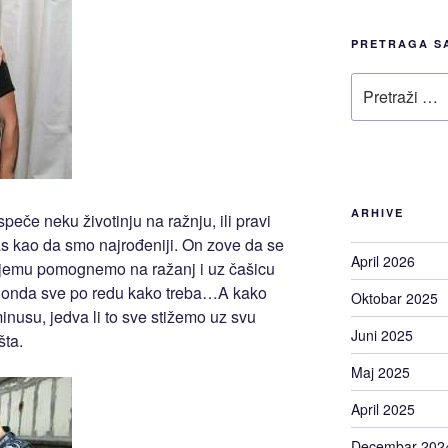
PRETRAGA S
Pretraži
ARHIVE
peče neku životinju na ražnju, ili pravi
as kao da smo najrođeniji. On zove da se
April 2026
njemu pomognemo na ražanj i uz čašicu
pa onda sve po redu kako treba…A kako
Oktobar 2025
usu, jedva li to sve stižemo uz svu
Juni 2025
šta.
Maj 2025
April 2025
Decembar 202