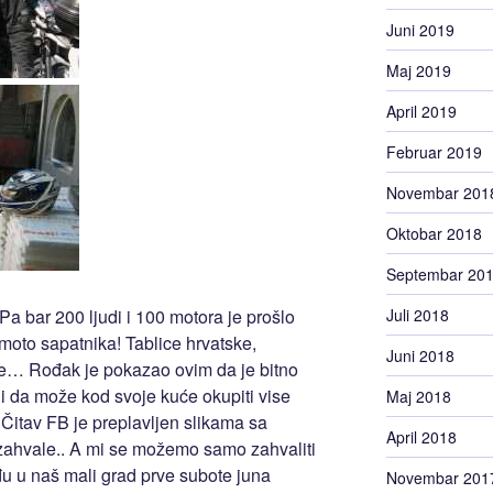
Juni 2019
Maj 2019
April 2019
Februar 2019
Novembar 201
Oktobar 2018
Septembar 20
a bar 200 ljudi i 100 motora je prošlo
Juli 2018
oto sapatnika! Tablice hrvatske,
Juni 2018
ke… Rođak je pokazao ovim da je bitno
i da može kod svoje kuće okupiti vise
Maj 2018
 Čitav FB je preplavljen slikama sa
April 2018
 zahvale.. A mi se možemo samo zahvaliti
đu u naš mali grad prve subote juna
Novembar 201