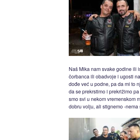
Naš Mika nam svake godine ili is
čorbanca ili obadvoje i ugosti n
dođe već u podne, pa da mi to 
da se prekrstimo i prekrižimo 
smo svi u nekom vremenskom min
dobru volju, ali stignemo -nema 