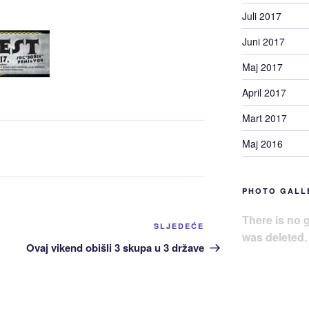
Juli 2017
Juni 2017
Maj 2017
April 2017
Mart 2017
Maj 2016
PHOTO GALL
There is no g
Sljedeća
SLJEDEĆE
was deleted.
Objava
Ovaj vikend obišli 3 skupa u 3 države