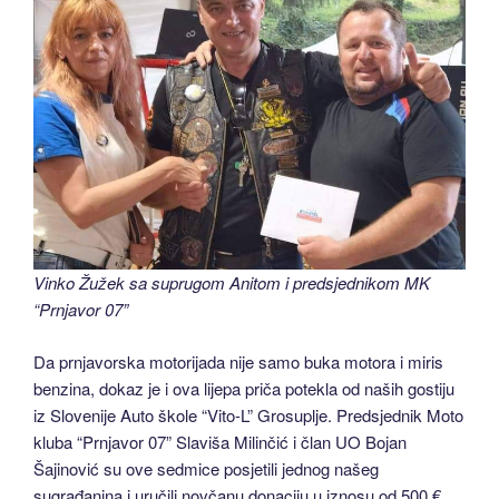
Vinko Žužek sa suprugom Anitom i predsjednikom MK
“Prnjavor 07”
Da prnjavorska motorijada nije samo buka motora i miris
benzina, dokaz je i ova lijepa priča potekla od naših gostiju
iz Slovenije Auto škole “Vito-L” Grosuplje. Predsjednik Moto
kluba “Prnjavor 07” Slaviša Milinčić i član UO Bojan
Šajinović su ove sedmice posjetili jednog našeg
sugrađanina i uručili novčanu donaciju u iznosu od 500 €.