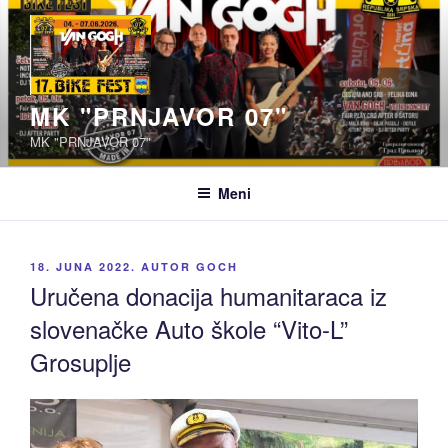
Idi
na
sadržaj
MK "PRNJAVOR 07"
MK "PRNJAVOR 07"
Meni
OBJAVLJENO
18. JUNA 2022.
AUTOR
GOCH
Uručena donacija humanitaraca iz
slovenačke Auto škole “Vito-L”
Grosuplje