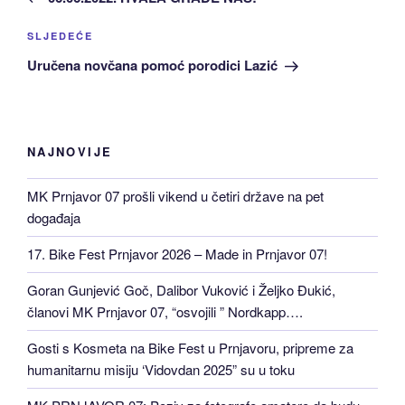
Sljedeća
SLJEDEĆE
Objava
Uručena novčana pomoć porodici Lazić
NAJNOVIJE
MK Prnjavor 07 prošli vikend u četiri države na pet
događaja
17. Bike Fest Prnjavor 2026 – Made in Prnjavor 07!
Goran Gunjević Goč, Dalibor Vuković i Željko Đukić,
članovi MK Prnjavor 07, “osvojili ” Nordkapp….
Gosti s Kosmeta na Bike Fest u Prnjavoru, pripreme za
humanitarnu misiju ‘Vidovdan 2025” su u toku