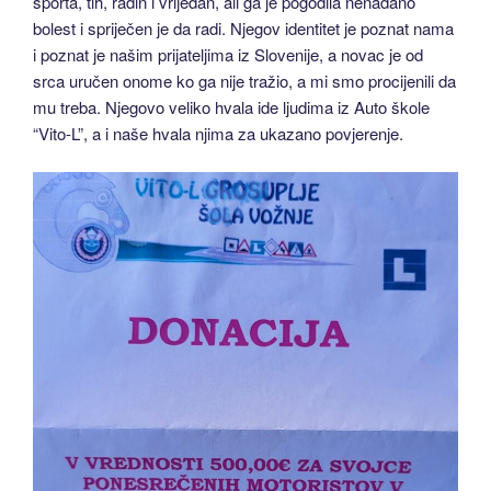
sporta, tih, radin i vrijedan, ali ga je pogodila nenadano
bolest i spriječen je da radi. Njegov identitet je poznat nama
i poznat je našim prijateljima iz Slovenije, a novac je od
srca uručen onome ko ga nije tražio, a mi smo procijenili da
mu treba. Njegovo veliko hvala ide ljudima iz Auto škole
“Vito-L”, a i naše hvala njima za ukazano povjerenje.