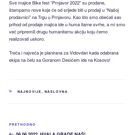
Sve majice Bike fest “Prnjavor 2022” su prodane,
štampamo nove koje će od srijede biti u prodaji u “Našoj
prodavnici” na Trgu u Prnjavoru. Kao što smo obećali sav
prihod od prodaje majica ide u huma itarne svrhe, a mi smo
već pripremili drugu humanitarnu akciju koju ćemo
realizovati uskoro.
Treća i najveća je planirana za Vidovdan kada odabrana
ekipa na čelu sa Goranom Desićem ide na Kosovo!
KATEGORIJE
NAJNOVIJE
,
NASLOVNA
Navigacija
Prethodni
PRETHODNO
članaka
članak:
06.06.2022. HVALA GRADE NAŠ!