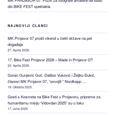
MK PRNJAVOR 07: Poziv za fotografe amatere da budu
dio BIKE FEST spektakla
NAJNOVIJI ČLANCI
MK Prnjavor 07 prošli vikend u četiri države na pet
događaja
27. Aprila 2026.
17. Bike Fest Prnjavor 2026 – Made in Prnjavor 07!
20. Aprila 2026.
Goran Gunjević Goč, Dalibor Vuković i Željko Đukić,
članovi MK Prnjavor 07, “osvojili ” Nordkapp….
19. Oktobra 2025.
Gosti s Kosmeta na Bike Fest u Prnjavoru, pripreme za
humanitarnu misiju ‘Vidovdan 2025” su u toku
17. Juna 2025.